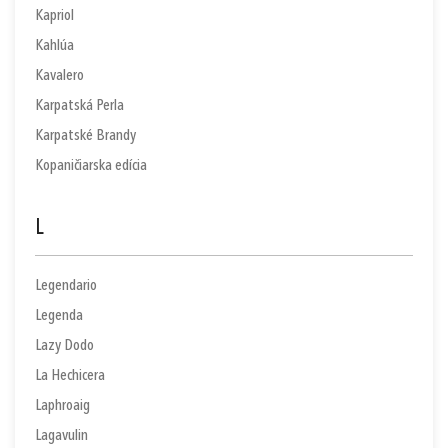
Kapriol
Kahlúa
Kavalero
Karpatská Perla
Karpatské Brandy
Kopaničiarska edícia
L
Legendario
Legenda
Lazy Dodo
La Hechicera
Laphroaig
Lagavulin