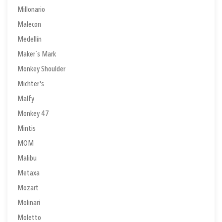
Millonario
Malecon
Medellín
Maker´s Mark
Monkey Shoulder
Michter's
Malfy
Monkey 47
Mintis
MOM
Malibu
Metaxa
Mozart
Molinari
Moletto