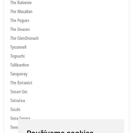
The Balvenie
The Macallan
The Pogues
The Deacon
The GlenDronach
Tyrconnell
Togouchi
Tullibardine
Tanqueray
The Botanist
Toison Gin
Tatratea
Toschi
Terra Tangra
Teremana