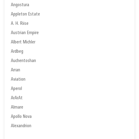
Angostura
Appleton Estate
A. H. Riise
Austrian Empire
Albert Michler
Ardbeg
Auchentoshan
Arran
Aviation
Aperol
ArArAt
Almare
Apollo Nova
Alexandrion