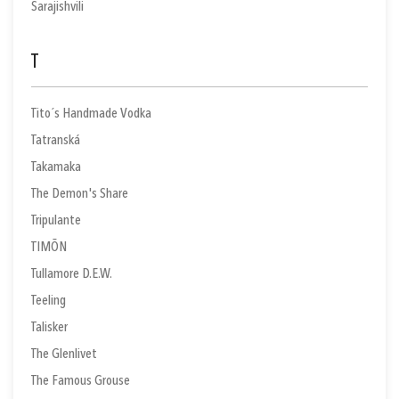
Sarajishvili
T
Tito´s Handmade Vodka
Tatranská
Takamaka
The Demon's Share
Tripulante
TIMŌN
Tullamore D.E.W.
Teeling
Talisker
The Glenlivet
The Famous Grouse