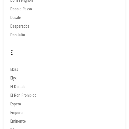
Dom Pérignon
Doppio Passo
Ducalis
Desperados
Don Julio
E
Ekiss
Elyx
El Dorado
El Ron Prohibido
Espero
Emperor
Eminente