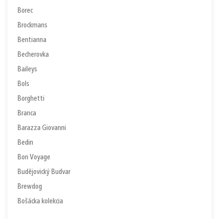
Borec
Brockmans
Bentianna
Becherovka
Baileys
Bols
Borghetti
Branca
Barazza Giovanni
Bedin
Bon Voyage
Budějovický Budvar
Brewdog
Bošácka kolekcia