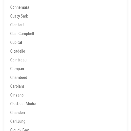
Connemara
Cutty Sark
Clontarf
Clan Campbell
Cubical
Citadelle
Cointreau
Campari
Chambord
Carolans
Cinzano
Chateau Modra
Chandon
Carl Jung
Cloudy Bay