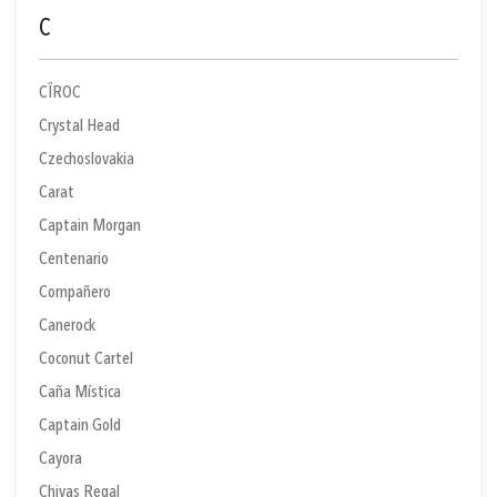
C
CÎROC
Crystal Head
Czechoslovakia
Carat
Captain Morgan
Centenario
Compañero
Canerock
Coconut Cartel
Caña Mística
Captain Gold
Cayora
Chivas Regal