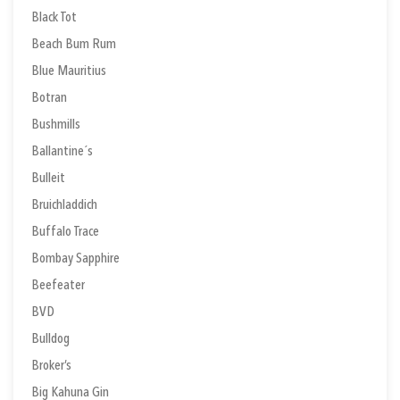
Black Tot
Beach Bum Rum
Blue Mauritius
Botran
Bushmills
Ballantine´s
Bulleit
Bruichladdich
Buffalo Trace
Bombay Sapphire
Beefeater
BVD
Bulldog
Broker’s
Big Kahuna Gin