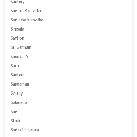
Suntory
Spišská Borovička
Spišiacka borovička
Simsala
Saffron
St. Germain
Sheridan's
Sarti
Santero
Sandeman
Svijany
Soberano
Spiš
Stock
Spišská Slivovica