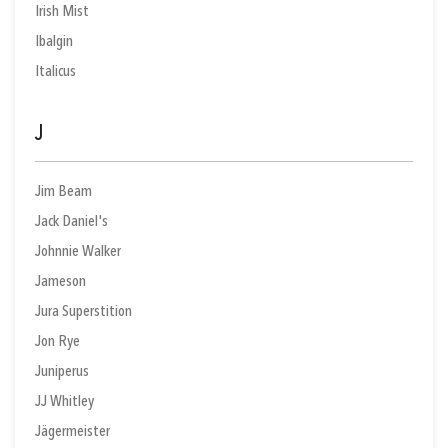
Irish Mist
Ibalgin
Italicus
J
Jim Beam
Jack Daniel's
Johnnie Walker
Jameson
Jura Superstition
Jon Rye
Juniperus
JJ Whitley
Jägermeister