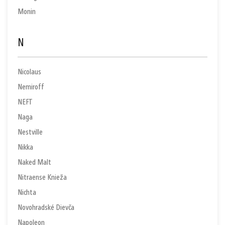
Monin
N
Nicolaus
Nemiroff
NEFT
Naga
Nestville
Nikka
Naked Malt
Nitraense Knieža
Nichta
Novohradské Dievča
Napoleon