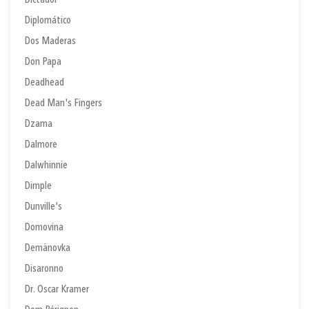
Dictador
Diplomático
Dos Maderas
Don Papa
Deadhead
Dead Man's Fingers
Dzama
Dalmore
Dalwhinnie
Dimple
Dunville's
Domovina
Demänovka
Disaronno
Dr. Oscar Kramer