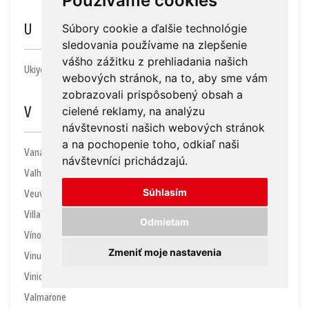
Používame cookies
Súbory cookie a ďalšie technológie
U
sledovania používame na zlepšenie
vášho zážitku z prehliadania našich
Ukiyo
webových stránok, na to, aby sme vám
zobrazovali prispôsobený obsah a
cielené reklamy, na analýzu
V
návštevnosti našich webových stránok
a na pochopenie toho, odkiaľ naši
Vanapo
návštevníci prichádzajú.
Valhalla
Súhlasím
Veuve Clicquot
Villa Maria
Odmietam
Víno Nitra
Zmeniť moje nastavenia
Vinum Nobile Winery
Vinidi
Valmarone