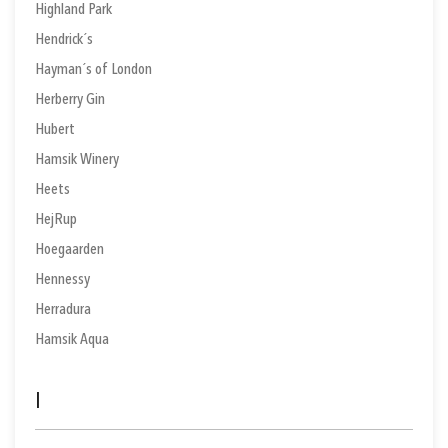
Highland Park
Hendrick´s
Hayman´s of London
Herberry Gin
Hubert
Hamsik Winery
Heets
HejRup
Hoegaarden
Hennessy
Herradura
Hamsik Aqua
I