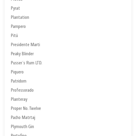
Pyrat
Plantation
Pampero
Pitú
Presidente Marti
Peaky Blinder
Pusser´s Rum LTD.
Piquero
Patridom
Professorado
Planteray
Proper No. Twelve
Pacho Matrtaj
Plymouth Gin