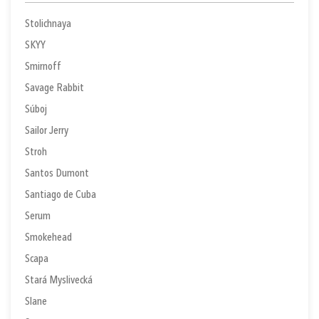
Stolichnaya
SKYY
Smirnoff
Savage Rabbit
Súboj
Sailor Jerry
Stroh
Santos Dumont
Santiago de Cuba
Serum
Smokehead
Scapa
Stará Myslivecká
Slane