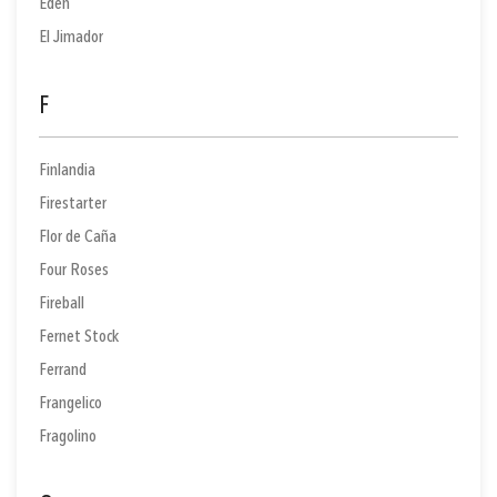
Eden
El Jimador
F
Finlandia
Firestarter
Flor de Caña
Four Roses
Fireball
Fernet Stock
Ferrand
Frangelico
Fragolino