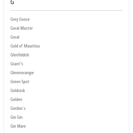
G
Grey Goose
Goral Master
Goral
Gold of Mauritius
Glenfiddich
Grant's
Glenmorangie
Green Spot
Goldcock
Golden
Gordon´s
Gin Gin
Gin Mare