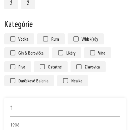
Ż
Ž
Prihlásiť sa cez Apple ID
Kategórie
Vodka
Rum
Whisk(e)y
Gin & Borovička
Likéry
Víno
Pivo
Ostatné
Zľavovica
Darčekové Balenia
Nealko
1
1906