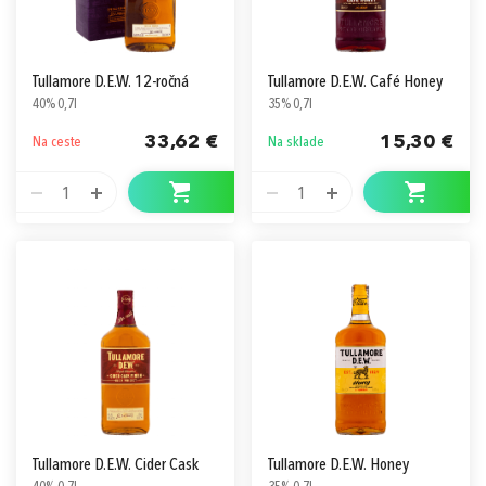
Tullamore D.E.W. 12-ročná
Tullamore D.E.W. Café Honey
40% 0,7l
35% 0,7l
33,62 €
15,30 €
Na ceste
Na sklade
1
1
Tullamore D.E.W. Cider Cask
Tullamore D.E.W. Honey