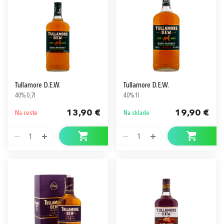
Prihlásiť sa cez Apple ID
Tullamore D.E.W.
Tullamore D.E.W.
40% 0,7l
40% 1l
13,90 €
19,90 €
Na ceste
Na sklade
1
1