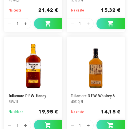
40% 0,7l
35% 0,7l
21,42 €
15,32 €
Na ceste
Na ceste
1
1
Tullamore D.E.W. Honey
Tullamore D.E.W. Whiskey & Meat
35% 1l
40% 0,7l
19,95 €
14,15 €
Na sklade
Na ceste
1
1