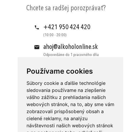
Chcete sa radšej porozprávať?
+421 950 424 420
(10:00 - 20:00)
ahoj@alkoholonline.sk
Odpovedáme do 1 pracovného dňa
Používame cookies
Súbory cookie a ďalšie technológie
sledovania používame na zlepšenie
vášho zážitku z prehliadania našich
Obchodné podmienky
Kontakt
webových stránok, na to, aby sme vám
Ochrana osobných údajov
O nás
zobrazovali prispôsobený obsah a
cielené reklamy, na analýzu
Odstúpenie od zmluvy
Platba
návštevnosti našich webových stránok
GDPR
Doručenie