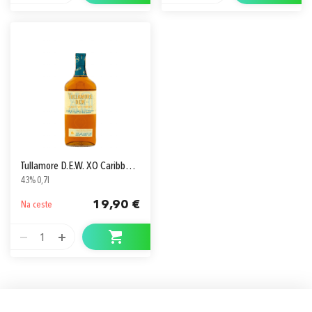
Tullamore D.E.W. XO Caribbean Rum Cask Finish
43% 0,7l
19,90 €
Na ceste
1