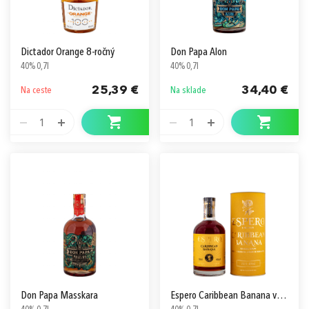
Dictador Orange 8-ročný
Don Papa Alon
40% 0,7l
40% 0,7l
25,39 €
34,40 €
Na ceste
Na sklade
1
1
Don Papa Masskara
Espero Caribbean Banana v Tube