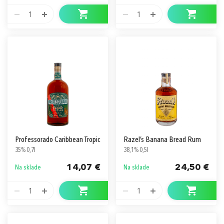
1
1
Professorado Caribbean Tropic
Razel’s Banana Bread Rum
35% 0,7l
38,1% 0,5l
14,07 €
24,50 €
Na sklade
Na sklade
1
1