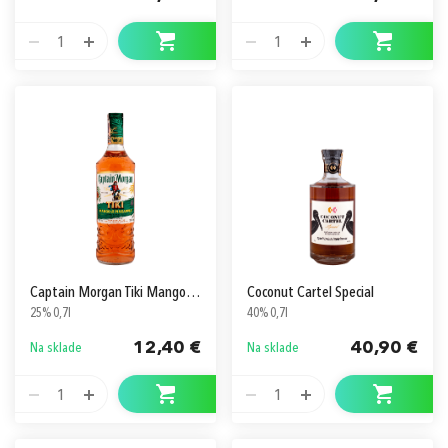
1
1
Captain Morgan Tiki Mango&Pineapple
Coconut Cartel Special
25% 0,7l
40% 0,7l
12,40 €
40,90 €
Na sklade
Na sklade
1
1