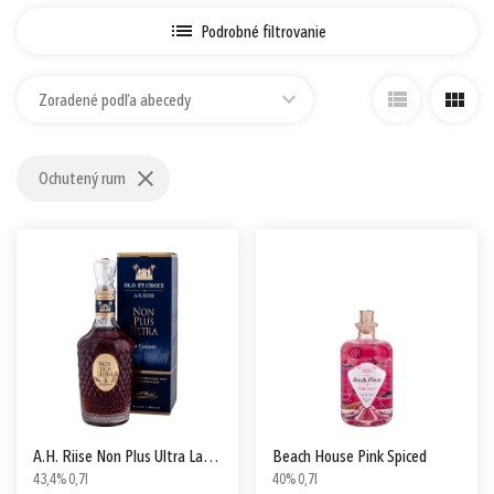
Prihlásiť sa cez Apple ID
Podrobné filtrovanie
Zoradené podľa abecedy
Ochutený rum
A.H. Riise Non Plus Ultra La Galante
Beach House Pink Spiced
43,4% 0,7l
40% 0,7l