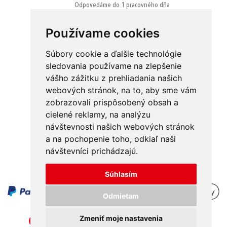
Odpovedáme do 1 pracovného dňa
Používame cookies
Súbory cookie a ďalšie technológie
sledovania používame na zlepšenie
vášho zážitku z prehliadania našich
Obchodné podmienky
Kontakt
webových stránok, na to, aby sme vám
Ochrana osobných údajov
O nás
zobrazovali prispôsobený obsah a
cielené reklamy, na analýzu
Odstúpenie od zmluvy
Platba
návštevnosti našich webových stránok
GDPR
Doručenie
a na pochopenie toho, odkiaľ naši
návštevníci prichádzajú.
Reklamácie
Súhlasím
Odmietam
Zmeniť moje nastavenia