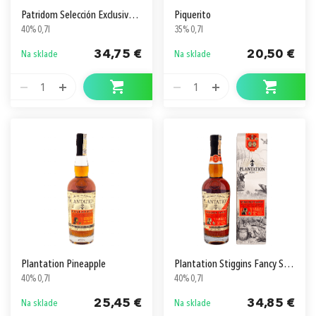
Patridom Selección Exclusiva 12
Piquerito
40% 0,7l
35% 0,7l
34,75 €
20,50 €
Na sklade
Na sklade
1
1
Plantation Pineapple
Plantation Stiggins Fancy Smoky Formula v Kartóne
40% 0,7l
40% 0,7l
25,45 €
34,85 €
Na sklade
Na sklade