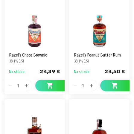
Razel’s Choco Brownie
Razel’s Peanut Butter Rum
38,1% 0,5l
38,1% 0,5l
24,39 €
24,50 €
Na sklade
Na sklade
1
1