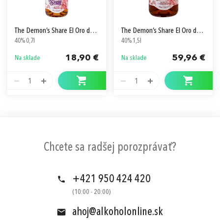
The Demon’s Share El Oro del Diablo
The Demon’s Share El Oro del Diablo Magnum
40% 0,7l
40% 1,5l
18,90 €
59,96 €
Na sklade
Na sklade
1
1
Chcete sa radšej porozprávať?
+421 950 424 420
(10:00 - 20:00)
ahoj@alkoholonline.sk