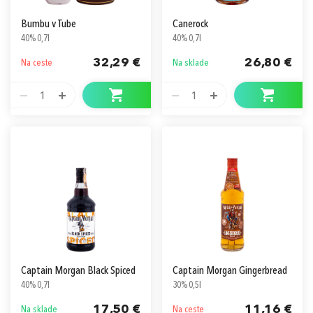
Bumbu v Tube
Canerock
40% 0,7l
40% 0,7l
32,29 €
26,80 €
Na ceste
Na sklade
1
1
Captain Morgan Black Spiced
Captain Morgan Gingerbread
40% 0,7l
30% 0,5l
17,50 €
11,16 €
Na sklade
Na ceste