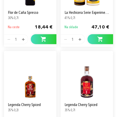
Flor de Caña Spresso
La Hechicera Serie Experimental No. 2 Banana Infused
30% 0,7l
41% 0,7l
18,44 €
47,10 €
Na ceste
Na sklade
1
1
Legenda Cherry Spiced
Legenda Cherry Spiced
35% 0,2l
35% 0,7l