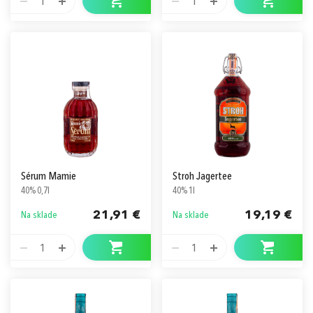
1
1
Sérum Mamie
Stroh Jagertee
40% 0,7l
40% 1l
21,91 €
19,19 €
Na sklade
Na sklade
1
1