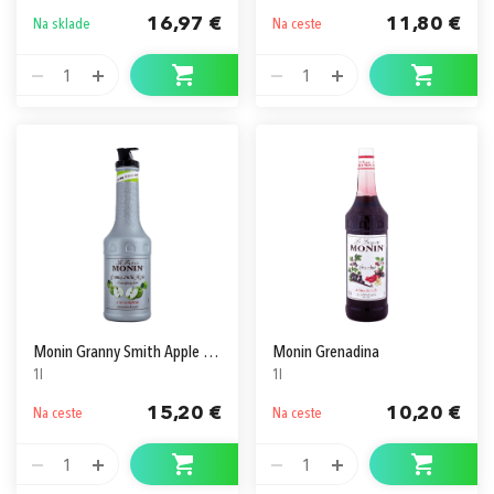
16,97 €
11,80 €
Na sklade
Na ceste
1
1
Monin Granny Smith Apple / Jablko Pyré
Monin Grenadina
1l
1l
15,20 €
10,20 €
Na ceste
Na ceste
1
1