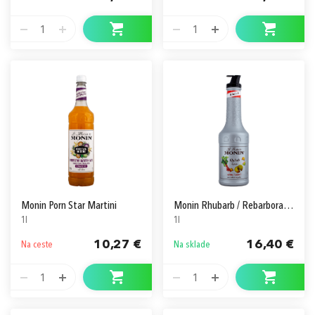
1
1
Monin Porn Star Martini
Monin Rhubarb / Rebarbora Pyré
1l
1l
10,27 €
16,40 €
Na ceste
Na sklade
1
1