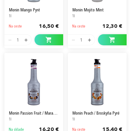
Monin Mango Pyré
Monin Mojito Mint
1l
1l
16,50 €
12,30 €
Na ceste
Na ceste
1
1
Monin Passion Fruit / Marakuja Pyré
Monin Peach / Broskyňa Pyré
1l
1l
16,20 €
15,40 €
Na sklade
Na ceste