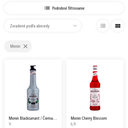
Prihlásiť sa cez Apple ID
Podrobné filtrovanie
Zoradené podľa abecedy
Monin
Monin Blackcurrant / Čierna Ríbezľa Pyré
Monin Cherry Blossom
1l
0,7l