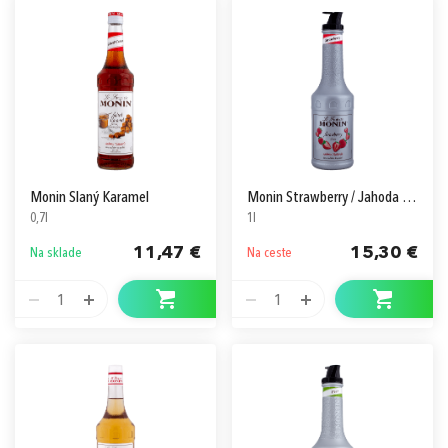
Monin Slaný Karamel
Monin Strawberry / Jahoda Pyré
0,7l
1l
11,47 €
15,30 €
Na sklade
Na ceste
1
1