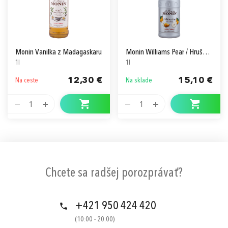
Monin Vanilka z Madagaskaru
Monin Williams Pear / Hruška Pyré
1l
1l
12,30 €
15,10 €
Na ceste
Na sklade
1
1
Chcete sa radšej porozprávať?
+421 950 424 420
(10:00 - 20:00)