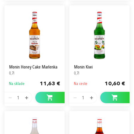
Monin Honey Cake Marlenka
Monin Kiwi
0,7l
0,7l
11,63 €
10,60 €
Na sklade
Na ceste
1
1