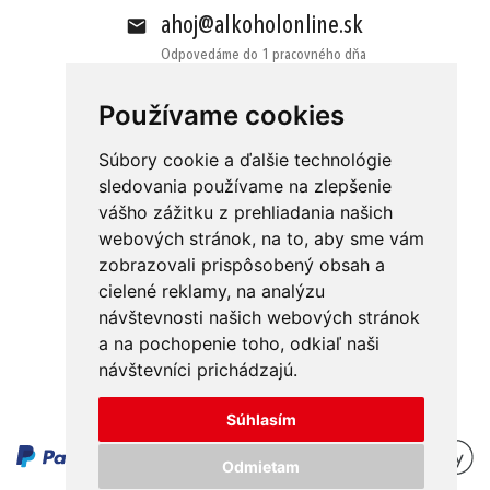
ahoj@alkoholonline.sk
Odpovedáme do 1 pracovného dňa
Používame cookies
Súbory cookie a ďalšie technológie
sledovania používame na zlepšenie
vášho zážitku z prehliadania našich
Obchodné podmienky
Kontakt
webových stránok, na to, aby sme vám
Ochrana osobných údajov
O nás
zobrazovali prispôsobený obsah a
cielené reklamy, na analýzu
Odstúpenie od zmluvy
Platba
návštevnosti našich webových stránok
GDPR
Doručenie
a na pochopenie toho, odkiaľ naši
návštevníci prichádzajú.
Reklamácie
Súhlasím
Odmietam