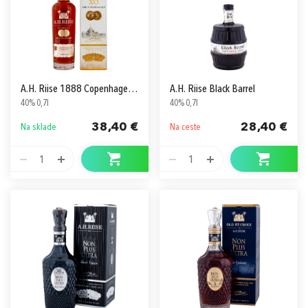
A.H. Riise 1888 Copenhagen Gold Medal
A.H. Riise Black Barrel
40% 0,7l
40% 0,7l
38,40 €
28,40 €
Na sklade
Na ceste
1
1