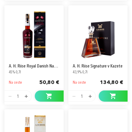
A. H. Riise Royal Danish Navy The Frigate Jylland
A. H. Riise Signature v Kazete
45% 0,7l
43,9% 0,7l
50,80 €
134,80 €
Na ceste
Na ceste
1
1