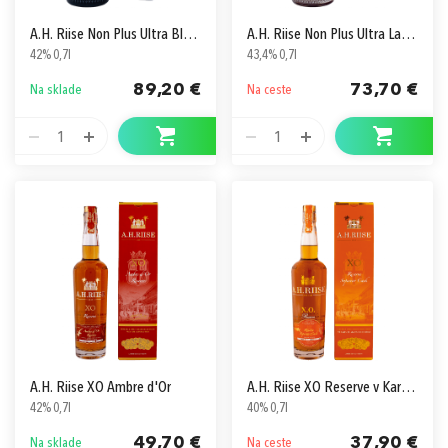
A.H. Riise Non Plus Ultra Black Edition v Kartóne
A.H. Riise Non Plus Ultra La Galante
42% 0,7l
43,4% 0,7l
89,20 €
73,70 €
Na sklade
Na ceste
1
1
A.H. Riise XO Ambre d'Or
A.H. Riise XO Reserve v Kartóne
42% 0,7l
40% 0,7l
49,70 €
37,90 €
Na sklade
Na ceste