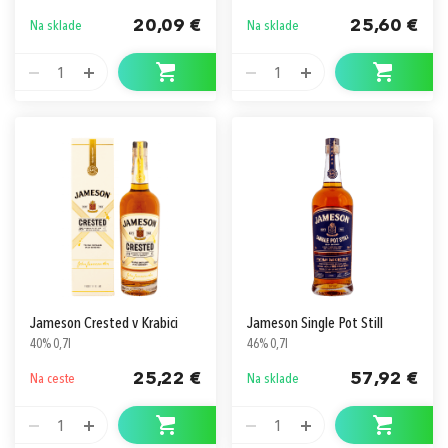
20,09 €
25,60 €
Na sklade
Na sklade
1
1
Jameson Crested v Krabici
Jameson Single Pot Still
40% 0,7l
46% 0,7l
25,22 €
57,92 €
Na ceste
Na sklade
1
1