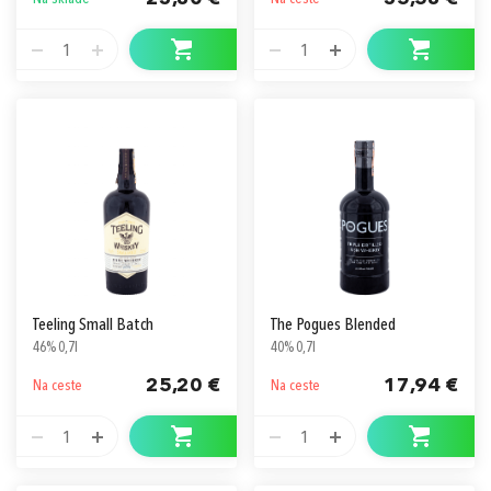
1
1
Teeling Small Batch
The Pogues Blended
46% 0,7l
40% 0,7l
25,20 €
17,94 €
Na ceste
Na ceste
1
1