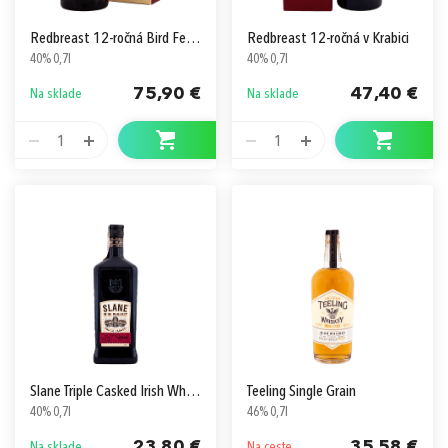
Redbreast 12-ročná Bird Feeder
Redbreast 12-ročná v Krabici
40% 0,7l
40% 0,7l
75,90 €
47,40 €
Na sklade
Na sklade
1
1
Slane Triple Casked Irish Whiskey
Teeling Single Grain
40% 0,7l
46% 0,7l
23,80 €
35,58 €
Na sklade
Na ceste