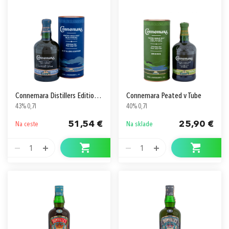
Connemara Distillers Edition v Tube
Connemara Peated v Tube
43% 0,7l
40% 0,7l
51,54 €
25,90 €
Na ceste
Na sklade
1
1