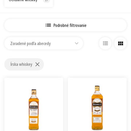
Ochutené whiskey
27
Prihlásiť sa cez Apple ID
Podrobné filtrovanie
Zoradené podľa abecedy
Írska whiskey