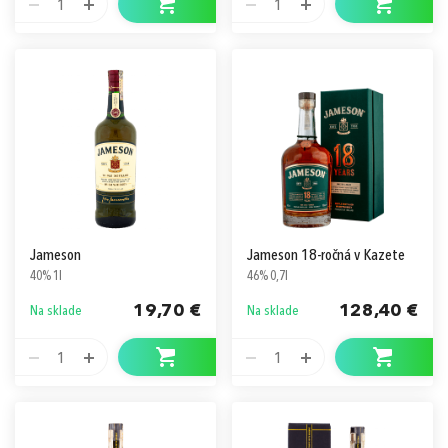
1
1
Jameson
Jameson 18-ročná v Kazete
40% 1l
46% 0,7l
19,70 €
128,40 €
Na sklade
Na sklade
1
1