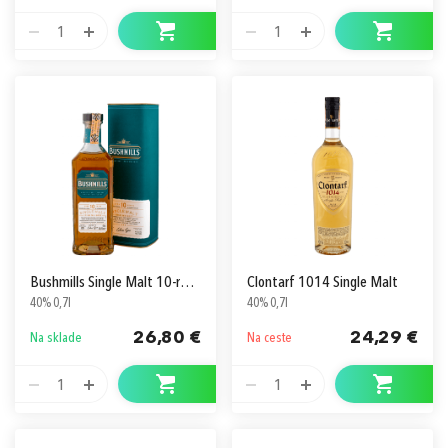
1
1
Bushmills Single Malt 10-ročná v Krabici
Clontarf 1014 Single Malt
40% 0,7l
40% 0,7l
26,80 €
24,29 €
Na sklade
Na ceste
1
1