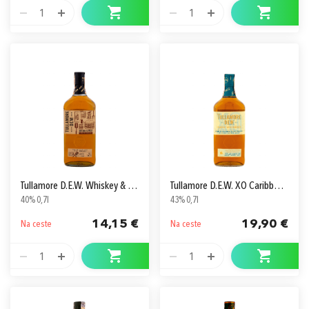
1
1
Tullamore D.E.W. Whiskey & Meat
Tullamore D.E.W. XO Caribbean Rum Cask Finish
40% 0,7l
43% 0,7l
14,15 €
19,90 €
Na ceste
Na ceste
1
1