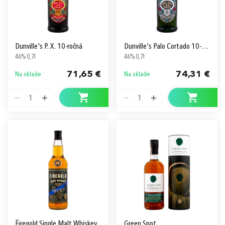
Dunville's P. X. 10-ročná
Dunville's Palo Cortado 10-ročná
46% 0,7l
46% 0,7l
71,65 €
74,31 €
Na sklade
Na sklade
1
1
Éiregold Single Malt Whiskey
Green Spot