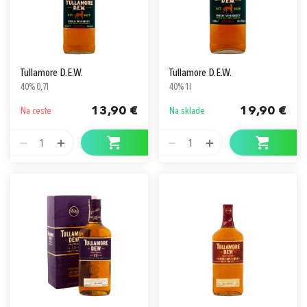
Tullamore D.E.W.
Tullamore D.E.W.
40% 0,7l
40% 1l
13,90 €
19,90 €
Na ceste
Na sklade
1
1