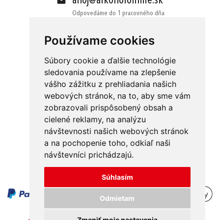
ahoj@alkoholonline.sk
Odpovedáme do 1 pracovného dňa
Používame cookies
Súbory cookie a ďalšie technológie
sledovania používame na zlepšenie
vášho zážitku z prehliadania našich
Obchodné podmienky
Kontakt
webových stránok, na to, aby sme vám
Ochrana osobných údajov
O nás
zobrazovali prispôsobený obsah a
cielené reklamy, na analýzu
Odstúpenie od zmluvy
Platba
návštevnosti našich webových stránok
GDPR
Doručenie
a na pochopenie toho, odkiaľ naši
návštevníci prichádzajú.
Reklamácie
Súhlasím
Odmietam
Zmeniť moje nastavenia