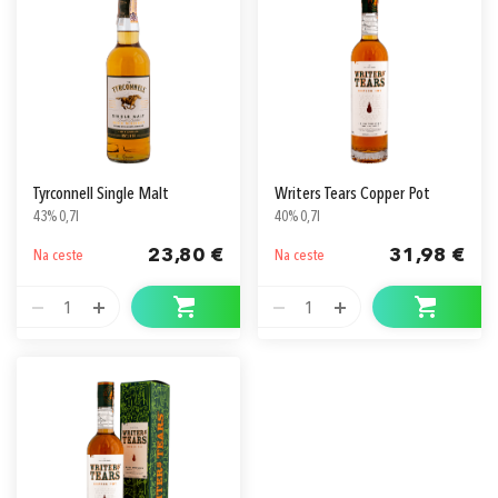
Tyrconnell Single Malt
Writers Tears Copper Pot
43% 0,7l
40% 0,7l
23,80 €
31,98 €
Na ceste
Na ceste
1
1