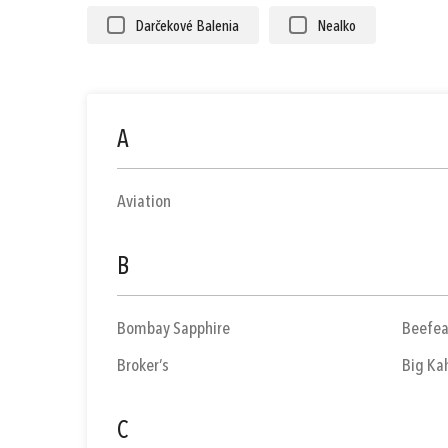
Darčekové Balenia
Nealko
A
Aviation
B
Bombay Sapphire
Beefea
Broker’s
Big Ka
C