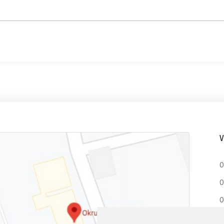
V
O
O
O
G