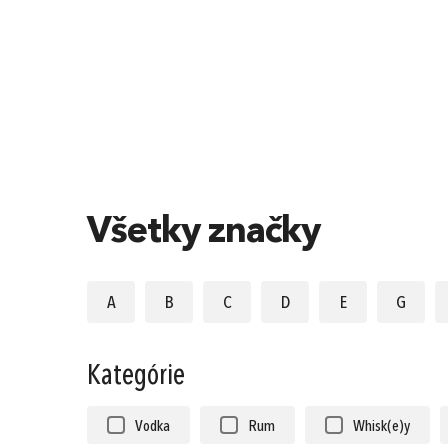
Všetky značky
A
B
C
D
E
G
Kategórie
Vodka
Rum
Whisk(e)y