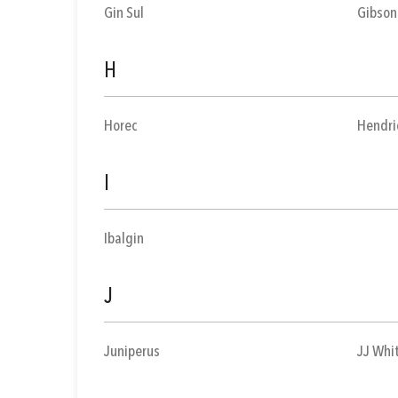
Gin Sul
Gibson
H
Horec
Hendri
I
Ibalgin
J
Juniperus
JJ Whi