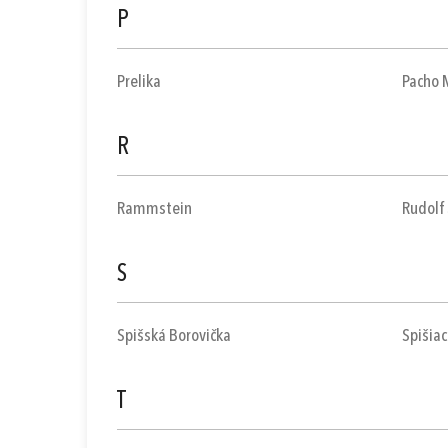
P
Prelika
Pacho 
R
Rammstein
Rudolf 
S
Spišská Borovička
Spišiac
T