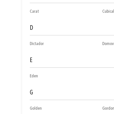
Carat
Cubica
D
Dictador
Domov
E
Eden
G
Golden
Gordon