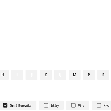
Nákup nad 90 €
Nákup nad 130 €
Nákup nad 2
Doručenie do
Doručenie cez DPD
Doručenie ce
Zásielkovne zadarmo
do 2 pracovných dní
do 1 pracovné
(Packeta)
zadarmo
zadarmo
H
I
J
K
L
M
P
R
Gin & Borovička
Likéry
Víno
Pivo