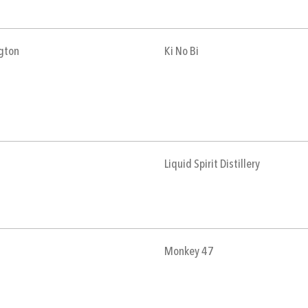
gton
Ki No Bi
Liquid Spirit Distillery
Monkey 47