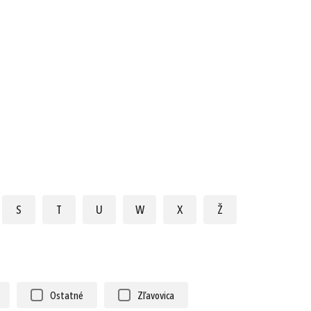
e-mail
heslo
50 €
0,00 €
Cena spolu:
s DPH
z DPD
Prejsť k objednávke
Zabudnuté heslo?
ho dňa
S
T
U
W
X
Ž
alebo
Ostatné
Zľavovica