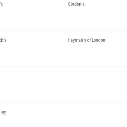
's
Gordon's
ck´s
Hayman´s of London
tley