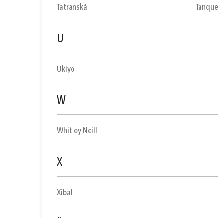
Tatranská
Tanque
U
Ukiyo
W
Whitley Neill
X
Xibal