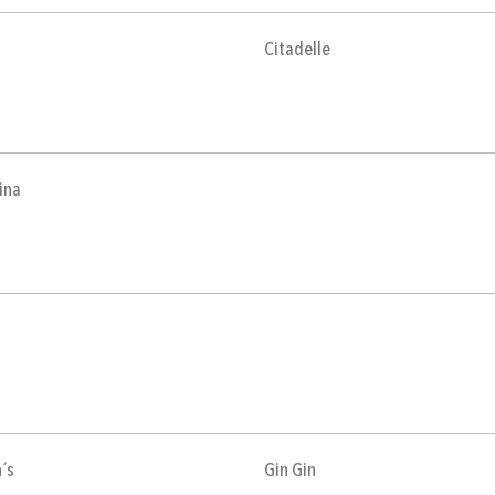
l
Citadelle
ina
´s
Gin Gin