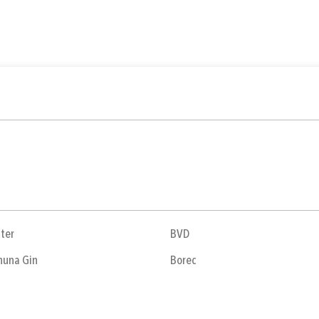
ter
BVD
huna Gin
Borec