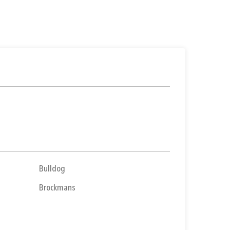
Prihlásiť sa cez Apple ID
Bulldog
Brockmans