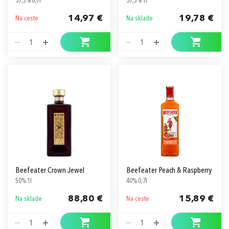
37,5% 0,7l
37,5% 1l
14,97 €
19,78 €
Na ceste
Na sklade
1
1
Beefeater Crown Jewel
Beefeater Peach & Raspberry
50% 1l
40% 0,7l
88,80 €
15,89 €
Na sklade
Na ceste
1
1