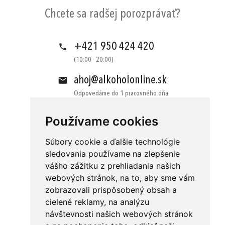
Chcete sa radšej porozprávať?
+421 950 424 420
(10:00 - 20:00)
ahoj@alkoholonline.sk
Odpovedáme do 1 pracovného dňa
Používame cookies
Súbory cookie a ďalšie technológie
sledovania používame na zlepšenie
vášho zážitku z prehliadania našich
Obchodné podmienky
Kontakt
webových stránok, na to, aby sme vám
Ochrana osobných údajov
O nás
zobrazovali prispôsobený obsah a
cielené reklamy, na analýzu
Odstúpenie od zmluvy
Platba
návštevnosti našich webových stránok
GDPR
Doručenie