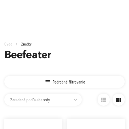
e-mail
0,00 €
Cena spolu:
s DPH
Prejsť k objednávke
heslo
Úvod
Značky
Nákup nad 90 €
Nákup nad 130 €
Nákup nad 250 €
Beefeater
Zabudnuté heslo?
Ešte 90,00 € a máte Doručenie do
1
Zásielkovne zadarmo (Packeta)
Podrobné filtrovanie
alebo
Zoradené podľa abecedy