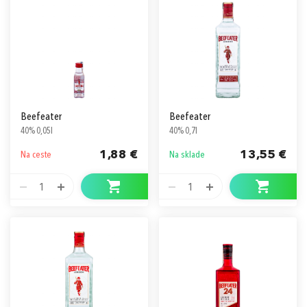
Prihlásiť sa cez Apple ID
Beefeater
Beefeater
40% 0,05l
40% 0,7l
1,88 €
13,55 €
Na ceste
Na sklade
1
1