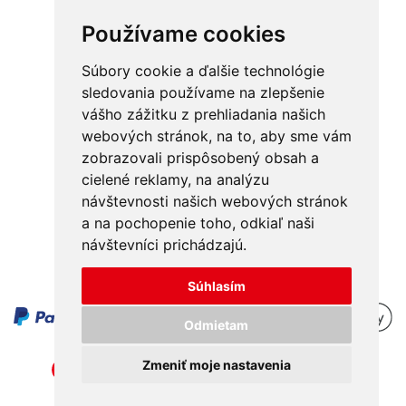
Používame cookies
Súbory cookie a ďalšie technológie
sledovania používame na zlepšenie
vášho zážitku z prehliadania našich
Obchodné podmienky
Kontakt
webových stránok, na to, aby sme vám
Ochrana osobných údajov
O nás
zobrazovali prispôsobený obsah a
cielené reklamy, na analýzu
Odstúpenie od zmluvy
Platba
návštevnosti našich webových stránok
GDPR
Doručenie
a na pochopenie toho, odkiaľ naši
návštevníci prichádzajú.
Reklamácie
Súhlasím
Odmietam
Zmeniť moje nastavenia