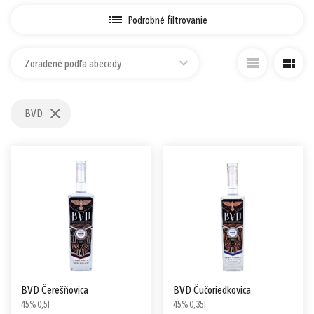
Prihlásiť sa cez Apple ID
Podrobné filtrovanie
Zoradené podľa abecedy
BVD
BVD Čerešňovica
BVD Čučoriedkovica
45% 0,5l
45% 0,35l