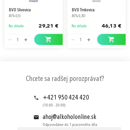
BVD Slivovica
BVD Trnkovica
45% 0,5l
45% 0,35l
29,21 €
46,13 €
Na sklade
Na sklade
1
1
Chcete sa radšej porozprávať?
+421 950 424 420
(10:00 - 20:00)
ahoj@alkoholonline.sk
Odpovedáme do 1 pracovného dňa