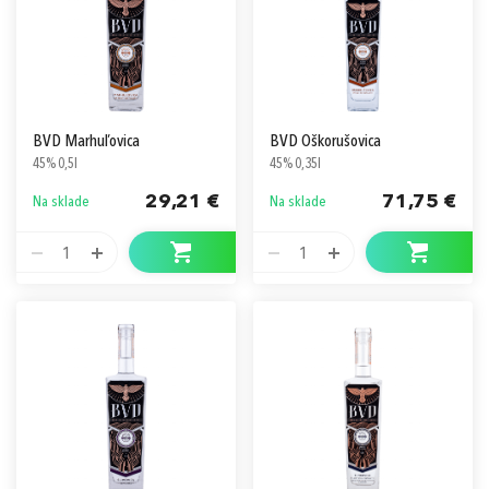
BVD Marhuľovica
BVD Oškorušovica
45% 0,5l
45% 0,35l
29,21 €
71,75 €
Na sklade
Na sklade
1
1