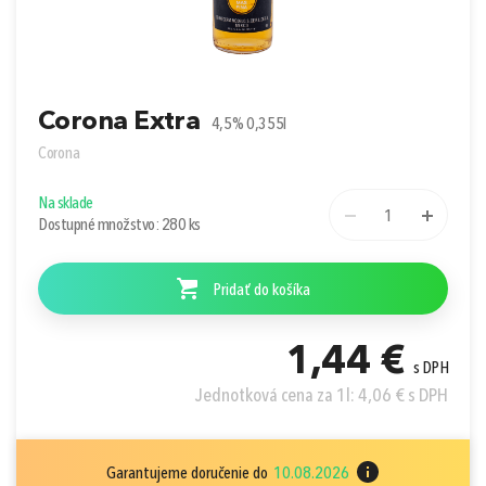
Prihlásiť sa cez Apple ID
Corona Extra
4,5% 0,355l
Corona
Na sklade
1
Dostupné množstvo: 280 ks
Pridať do košíka
1,44 €
s DPH
Jednotková cena za 1l: 4,06 € s DPH
Garantujeme doručenie do
10.08.2026