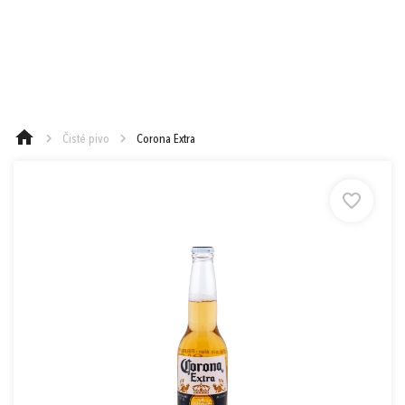
e-mail
0,00 €
Cena spolu:
s DPH
Prejsť k objednávke
heslo
Čisté pivo
Corona Extra
Nákup nad 90 €
Nákup nad 130 €
Nákup nad 250 €
Zabudnuté heslo?
Ešte 90,00 € a máte Doručenie do
1
Zásielkovne zadarmo (Packeta)
alebo