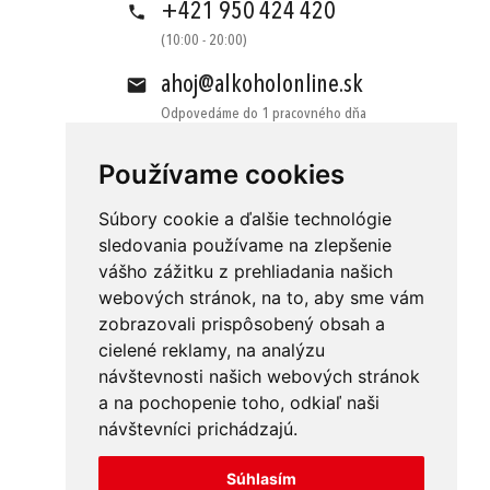
+421 950 424 420
(10:00 - 20:00)
ahoj@alkoholonline.sk
Odpovedáme do 1 pracovného dňa
Používame cookies
Súbory cookie a ďalšie technológie
sledovania používame na zlepšenie
vášho zážitku z prehliadania našich
Obchodné podmienky
Kontakt
webových stránok, na to, aby sme vám
Ochrana osobných údajov
O nás
zobrazovali prispôsobený obsah a
cielené reklamy, na analýzu
Odstúpenie od zmluvy
Platba
návštevnosti našich webových stránok
GDPR
Doručenie
a na pochopenie toho, odkiaľ naši
návštevníci prichádzajú.
Reklamácie
Súhlasím