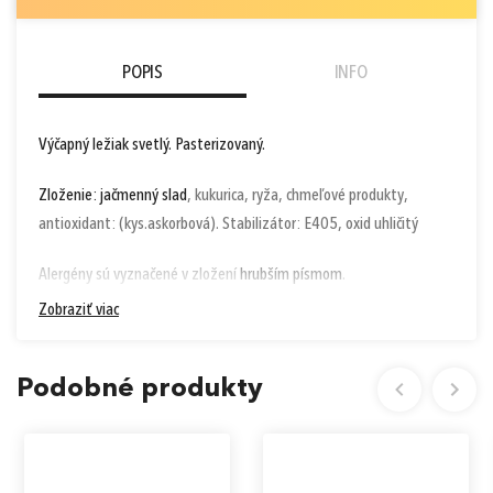
POPIS
INFO
Výčapný ležiak svetlý. Pasterizovaný.
Zloženie:
jačmenný slad
, kukurica, ryža, chmeľové produkty,
antioxidant: (kys.askorbová). Stabilizátor: E405, oxid uhličitý
Alergény sú vyznačené v zložení
hrubším písmom
.
Zobraziť viac
Skladovanie:
skladovať v priestoroch bez zdroja sálavého tepla,
priameho slnečného žiarenia a mrazu.
Podobné produkty
Výživové hodnoty
100 ml