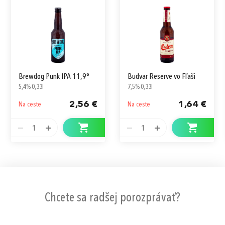
Energia kJ (kcal)
176 (42)
Brewdog Punk IPA 11,9°
Budvar Reserve vo Fľaši
5,4% 0,33l
7,5% 0,33l
2,56 €
1,64 €
Na ceste
Na ceste
1
1
Chcete sa radšej porozprávať?