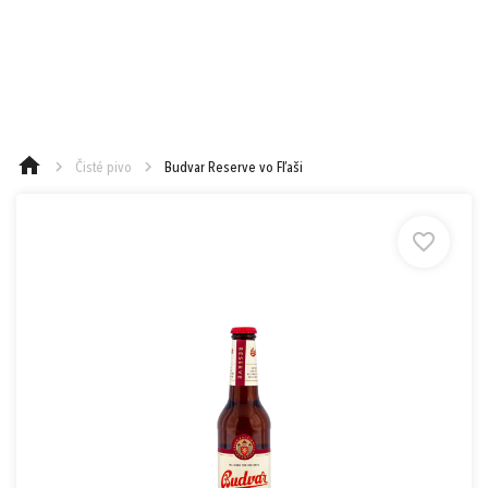
e-mail
0,00 €
Cena spolu:
s DPH
Prejsť k objednávke
heslo
Čisté pivo
Budvar Reserve vo Fľaši
Nákup nad 90 €
Nákup nad 130 €
Nákup nad 250 €
Zabudnuté heslo?
Ešte 90,00 € a máte Doručenie do
1
Zásielkovne zadarmo (Packeta)
alebo