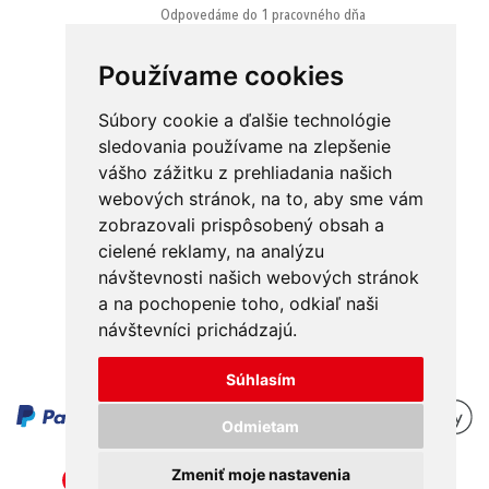
Odpovedáme do 1 pracovného dňa
Používame cookies
Súbory cookie a ďalšie technológie
sledovania používame na zlepšenie
vášho zážitku z prehliadania našich
Obchodné podmienky
Kontakt
webových stránok, na to, aby sme vám
Ochrana osobných údajov
O nás
zobrazovali prispôsobený obsah a
cielené reklamy, na analýzu
Odstúpenie od zmluvy
Platba
návštevnosti našich webových stránok
GDPR
Doručenie
a na pochopenie toho, odkiaľ naši
návštevníci prichádzajú.
Reklamácie
Súhlasím
Odmietam
Zmeniť moje nastavenia