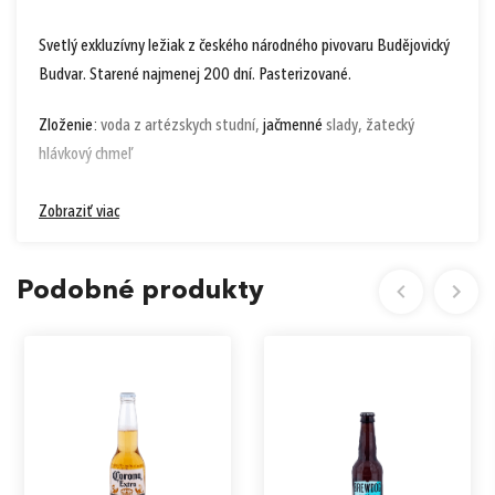
Svetlý exkluzívny ležiak z českého národného pivovaru Budějovický
Budvar. Starené najmenej 200 dní. Pasterizované.
Zloženie:
voda z artézskych studní,
jačmenné
slady, žatecký
hlávkový chmeľ
Alergény sú vyznačené v zložení
hrubším písmom.
Zobraziť viac
Skladovanie:
skladovať v priestoroch bez zdroja sálavého tepla,
priameho slnečného žiarenia a mrazu. Balené v ochrannej
Podobné produkty
atmosfére.
Výživové hodnoty
100 ml
Energia kJ (kcal)
247 (59)