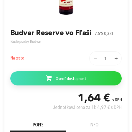
Prihlásiť sa cez Apple ID
Budvar Reserve vo Fľaši
7,5% 0,33l
Budějovický Budvar
Na ceste
1
Overiť dostupnosť
1,64 €
s DPH
Jednotková cena za 1l: 4,97 € s DPH
POPIS
INFO