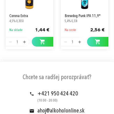
Tuky
0 g
z toho nasýtené mastné kyseliny
0 g
Corona Extra
Brewdog Punk IPA 11,9°
Sacharidy
4,2 g
4,5% 0,355l
5,4% 0,33l
z toho cukry
0,4 g
1,44 €
2,56 €
Na sklade
Na ceste
Bielkoviny
0,5 g
1
1
Vláknina
0,04 g
Soľ
0 g
Lepok
<50mg
Chcete sa radšej porozprávať?
+421 950 424 420
(10:00 - 20:00)
ahoj@alkoholonline.sk