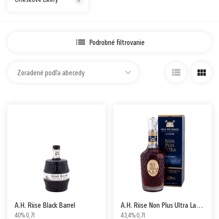
Orieškové Likéry
6
Prihlásiť sa cez Apple ID
Podrobné filtrovanie
Zoradené podľa abecedy
A.H. Riise Black Barrel
A.H. Riise Non Plus Ultra La Galante
40% 0,7l
43,4% 0,7l