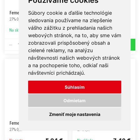
Používame cookies
Súbory cookie a ďalšie technológie
Fernet Stock Citrus
Fernet Stock Citrus
sledovania používame na zlepšenie
27% 0,5l
27% 1l
vášho zážitku z prehliadania našich
7,07 €
13,55 €
Na sklade
Na sklade
webových stránok, na to, aby sme vám
zobrazovali prispôsobený obsah a
1
1
cielené reklamy, na analýzu
návštevnosti našich webových stránok
a na pochopenie toho, odkiaľ naši
návštevníci prichádzajú.
Súhlasím
Odmietam
Zmeniť moje nastavenia
Fernet Stock Grapefruit
Fernet Stock Honey
27% 0,5l
27% 0,5l