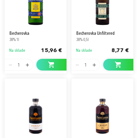
Becherovka
Becherovka Unfiltered
38% 1l
38% 0,5l
15,96 €
8,77 €
Na sklade
Na sklade
1
1