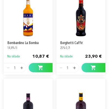
Bombardino La Bomba
Borghetti Caffé
14,8% 1l
25% 0,7l
10,87 €
23,90 €
Na sklade
Na sklade
1
1