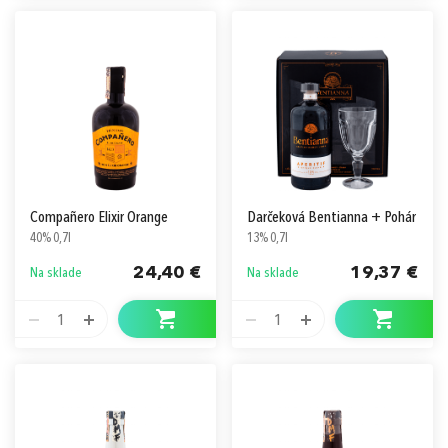
Compañero Elixir Orange
Darčeková Bentianna + Pohár
40% 0,7l
13% 0,7l
24,40 €
19,37 €
Na sklade
Na sklade
1
1