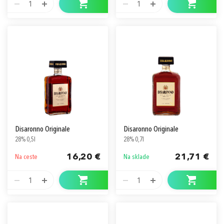
1
1
Disaronno Originale
Disaronno Originale
28% 0,5l
28% 0,7l
16,20 €
21,71 €
Na ceste
Na sklade
1
1