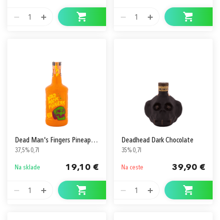
1
1
Dead Man's Fingers Pineapple
Deadhead Dark Chocolate
37,5% 0,7l
35% 0,7l
19,10 €
39,90 €
Na sklade
Na ceste
1
1