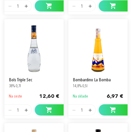
1
1
Bols Triple Sec
Bombardino La Bomba
38% 0,7l
14,8% 0,5l
12,60 €
6,97 €
Na ceste
Na sklade
1
1