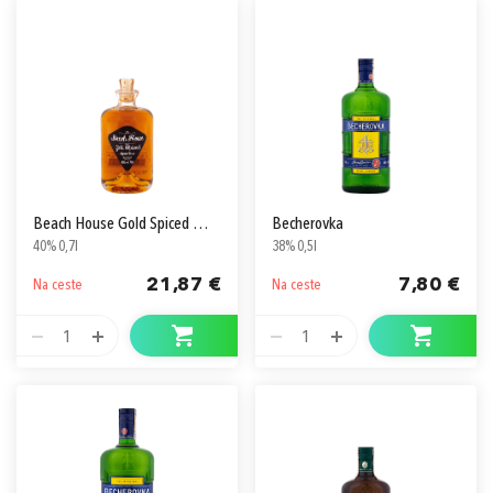
Beach House Gold Spiced Mauritius
Becherovka
40% 0,7l
38% 0,5l
21,87 €
7,80 €
Na ceste
Na ceste
1
1