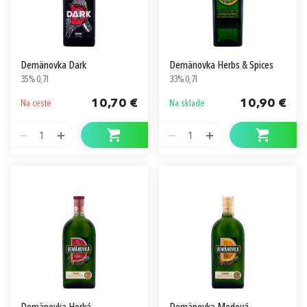
Demänovka Dark
Demänovka Herbs & Spices
35% 0,7l
33% 0,7l
10,70 €
10,90 €
Na ceste
Na sklade
1
1