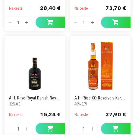
28,40 €
73,70 €
Na ceste
Na ceste
1
1
A.H. Riise Royal Danish Navy Bitter
A.H. Riise XO Reserve v Kartóne
32% 0,5l
40% 0,7l
15,24 €
37,90 €
Na ceste
Na ceste
1
1