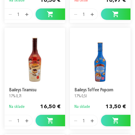
16,50 €
16,97 €
Na sklade
Na ceste
1
1
Baileys Tiramisu
Baileys Toffee Popcorn
17% 0,7l
17% 0,5l
16,50 €
13,50 €
Na sklade
Na sklade
1
1