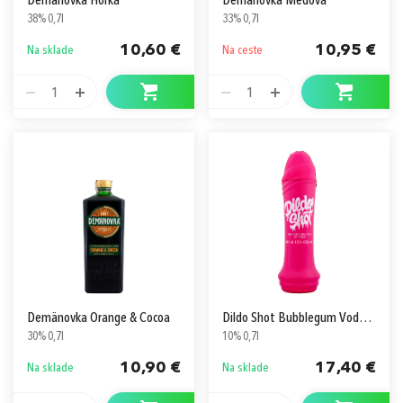
Demänovka Horká
Demänovka Medová
38% 0,7l
33% 0,7l
10,60 €
10,95 €
Na sklade
Na ceste
1
1
Demänovka Orange & Cocoa
Dildo Shot Bubblegum Vodka Based Party
30% 0,7l
10% 0,7l
10,90 €
17,40 €
Na sklade
Na sklade