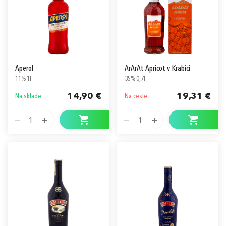
Aperol
ArArAt Apricot v Krabici
11% 1l
35% 0,7l
14,90 €
19,31 €
Na sklade
Na ceste
1
1