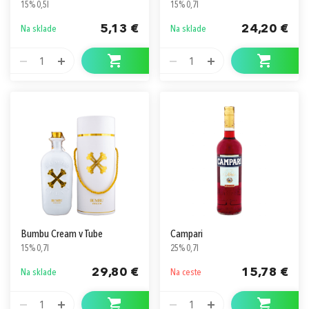
15% 0,5l
15% 0,7l
5,13 €
24,20 €
Na sklade
Na sklade
1
1
Bumbu Cream v Tube
Campari
15% 0,7l
25% 0,7l
29,80 €
15,78 €
Na sklade
Na ceste
1
1