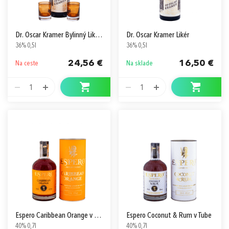
Dr. Oscar Kramer Bylinný Likér v Krabici + 2 poháre
Dr. Oscar Kramer Likér
36% 0,5l
36% 0,5l
24,56 €
16,50 €
Na ceste
Na sklade
1
1
Espero Caribbean Orange v Tube
Espero Coconut & Rum v Tube
40% 0,7l
40% 0,7l