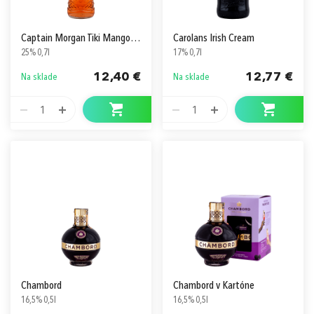
Captain Morgan Tiki Mango&Pineapple
Carolans Irish Cream
25% 0,7l
17% 0,7l
12,40 €
12,77 €
Na sklade
Na sklade
1
1
Chambord
Chambord v Kartóne
16,5% 0,5l
16,5% 0,5l