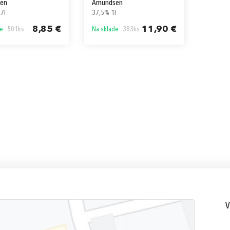
en
Amundsen
7l
37,5% 1l
8,85 €
11,90 €
de
501ks
Na sklade
383ks
V