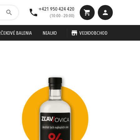
+421 950 424 420
(10:00 - 20:00)
ČEKOVÉ BALENIA
NEALKO
VEĽKOOBCHOD
e-mail
heslo
50 €
0,00 €
Cena spolu:
s DPH
z DPD
Prejsť k objednávke
Zabudnuté heslo?
ho dňa
alebo