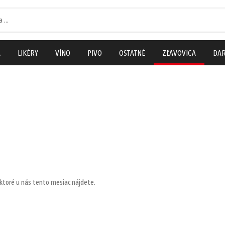
A
LIKÉRY
VÍNO
PIVO
OSTATNÉ
ZĽAVOVICA
DAR
Nákup nad 90 €
Nákup nad 130 €
Nákup nad 2
Doručenie do
Doručenie cez DPD
Doručenie ce
Zásielkovne zadarmo
do 2 pracovných dní
do 1 pracovné
, ktoré u nás tento mesiac nájdete.
(Packeta)
zadarmo
zadarmo