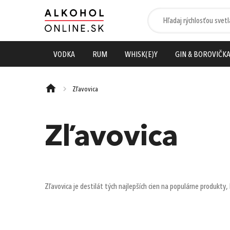
VODKA
RUM
WHISK(E)Y
GIN & BOROVIČK
Zľavovica
Zľavovica
Zľavovica je destilát tých najlepších cien na populárne produkty