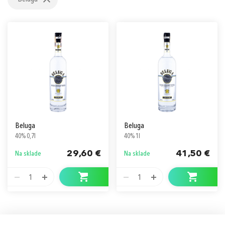
Prihlásiť sa cez Apple ID
Beluga
Beluga
40% 0,7l
40% 1l
29,60 €
41,50 €
Na sklade
Na sklade
1
1