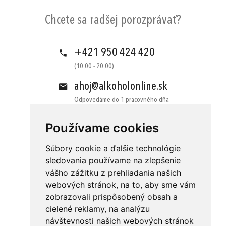
Chcete sa radšej porozprávať?
+421 950 424 420
(10:00 - 20:00)
ahoj@alkoholonline.sk
Odpovedáme do 1 pracovného dňa
Používame cookies
Súbory cookie a ďalšie technológie
sledovania používame na zlepšenie
vášho zážitku z prehliadania našich
Obchodné podmienky
Kontakt
webových stránok, na to, aby sme vám
Ochrana osobných údajov
O nás
zobrazovali prispôsobený obsah a
cielené reklamy, na analýzu
Odstúpenie od zmluvy
Platba
návštevnosti našich webových stránok