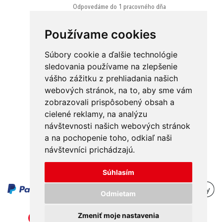
Odpovedáme do 1 pracovného dňa
Používame cookies
Súbory cookie a ďalšie technológie
sledovania používame na zlepšenie
vášho zážitku z prehliadania našich
Obchodné podmienky
Kontakt
webových stránok, na to, aby sme vám
Ochrana osobných údajov
O nás
zobrazovali prispôsobený obsah a
cielené reklamy, na analýzu
Odstúpenie od zmluvy
Platba
návštevnosti našich webových stránok
GDPR
Doručenie
a na pochopenie toho, odkiaľ naši
návštevníci prichádzajú.
Reklamácie
Súhlasím
Odmietam
Zmeniť moje nastavenia