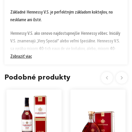
Základné Hennessy V.S. je perfektným základom koktejlov, no
nesklame ani čisté.
Hennessy V.S. ako cenovo najdostupnejšie Hennessy vôbec. Iniciály
V.S. znamenajú „Very Special“ alebo veľmi špeciálne. Hennessy V.S.
sa vyrába mixom
40
-tich eaux de vie koňakov, alebo, mixom
40
-
tich ešte nestarených koňakov. Po zmiešaní sa starí
Zobraziť viac
3
roky v nových
dubových sudoch, následne sa riedi s vodou a fľašuje.
Podobné produkty