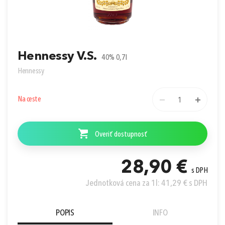
Prihlásiť sa cez Apple ID
Hennessy V.S.
40% 0,7l
Hennessy
Na ceste
1
Overiť dostupnosť
28,90 €
s DPH
Jednotková cena za 1l: 41,29 € s DPH
POPIS
INFO