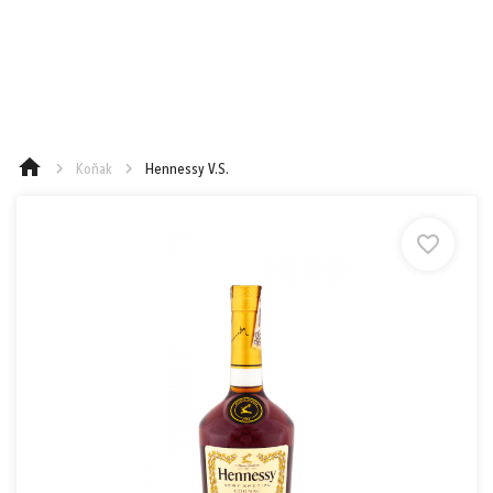
e-mail
0,00 €
Cena spolu:
s DPH
Prejsť k objednávke
heslo
Koňak
Hennessy V.S.
Nákup nad 90 €
Nákup nad 130 €
Nákup nad 250 €
Zabudnuté heslo?
Ešte 90,00 € a máte Doručenie do
1
Zásielkovne zadarmo (Packeta)
alebo