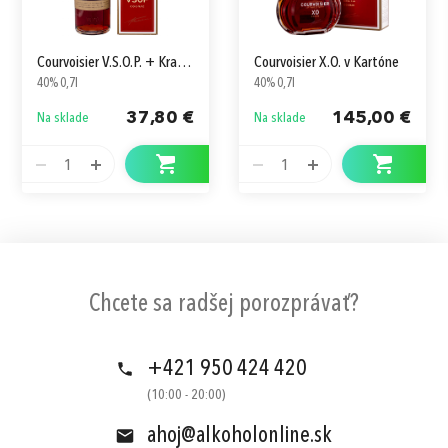
Courvoisier V.S.O.P. + Krabica
Courvoisier X.O. v Kartóne
40% 0,7l
40% 0,7l
37,80 €
145,00 €
Na sklade
Na sklade
1
1
Chcete sa radšej porozprávať?
+421 950 424 420
(10:00 - 20:00)
ahoj@alkoholonline.sk