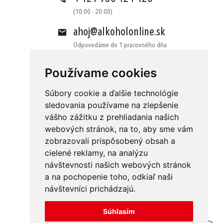
(10:00 - 20:00)
ahoj@alkoholonline.sk
Odpovedáme do 1 pracovného dňa
Používame cookies
Súbory cookie a ďalšie technológie
sledovania používame na zlepšenie
vášho zážitku z prehliadania našich
Obchodné podmienky
Kontakt
webových stránok, na to, aby sme vám
Ochrana osobných údajov
O nás
zobrazovali prispôsobený obsah a
cielené reklamy, na analýzu
Odstúpenie od zmluvy
Platba
návštevnosti našich webových stránok
GDPR
Doručenie
a na pochopenie toho, odkiaľ naši
návštevníci prichádzajú.
Reklamácie
Súhlasím