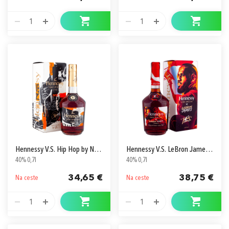
1
1
Hennessy V.S. Hip Hop by NAS v Kartóne
Hennessy V.S. LeBron James v Kartóne
40% 0,7l
40% 0,7l
34,65 €
38,75 €
Na ceste
Na ceste
1
1