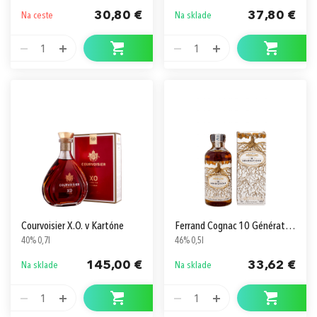
30,80 €
37,80 €
Na ceste
Na sklade
1
1
Courvoisier X.O. v Kartóne
Ferrand Cognac 10 Générations
40% 0,7l
46% 0,5l
145,00 €
33,62 €
Na sklade
Na sklade
1
1