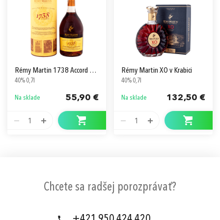
Rémy Martin 1738 Accord Royal v Tube
Rémy Martin XO v Krabici
40% 0,7l
40% 0,7l
55,90 €
132,50 €
Na sklade
Na sklade
1
1
Chcete sa radšej porozprávať?
+421 950 424 420