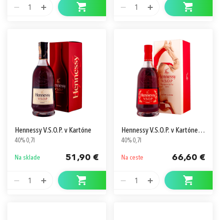
1
1
Hennessy V.S.O.P. v Kartóne
Hennessy V.S.O.P. v Kartóne Art by Xu Zhen
40% 0,7l
40% 0,7l
51,90 €
66,60 €
Na sklade
Na ceste
1
1