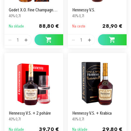
Godet X.O. Fine Champagne v Kartóne
Hennessy V.S.
40% 0,7l
40% 0,7l
88,80 €
28,90 €
Na sklade
Na ceste
1
1
Hennessy V.S. + 2 poháre
Hennessy V.S. + Krabica
40% 0,7l
40% 0,7l
39,70 €
29,80 €
Na sklade
Na sklade