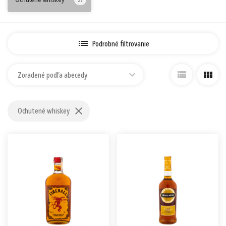
Ochutené whiskey
27
Prihlásiť sa cez Apple ID
Podrobné filtrovanie
Zoradené podľa abecedy
Ochutené whiskey