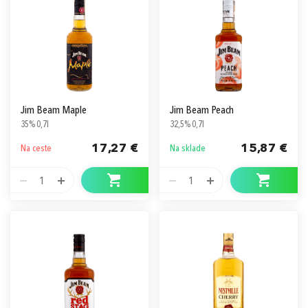
Jim Beam Maple
Jim Beam Peach
35% 0,7l
32,5% 0,7l
17,27 €
15,87 €
Na ceste
Na sklade
1
1