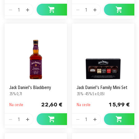
1
1
Jack Daniel's Blackberry
Jack Daniel's Family Mini Set
35% 0,7l
35% - 45% 5 x 0,05l
22,60 €
15,99 €
Na ceste
Na ceste
1
1