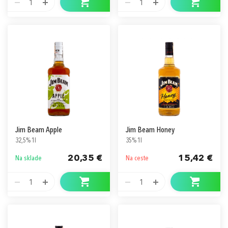
1
1
Jim Beam Apple
Jim Beam Honey
32,5% 1l
35% 1l
20,35 €
15,42 €
Na sklade
Na ceste
1
1