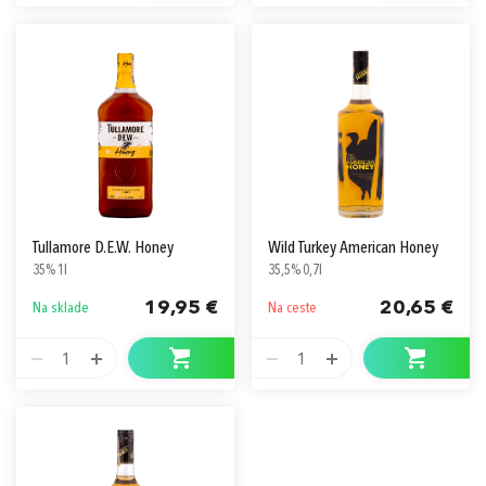
Tullamore D.E.W. Honey
Wild Turkey American Honey
35% 1l
35,5% 0,7l
19,95 €
20,65 €
Na sklade
Na ceste
1
1