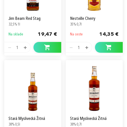
Jim Beam Red Stag
Nestville Cherry
32,5% 1l
35% 0,7l
19,47 €
14,35 €
Na sklade
Na ceste
1
1
Stará Myslivecká Žitná
Stará Myslivecká Žitná
38% 0,5l
38% 0,7l