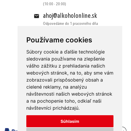
(10:00 - 20:00)
ahoj@alkoholonline.sk
Odpovedáme do 1 pracovného dňa
Používame cookies
Súbory cookie a ďalšie technológie
sledovania používame na zlepšenie
vášho zážitku z prehliadania našich
Obchodné podmienky
Kontakt
webových stránok, na to, aby sme vám
Ochrana osobných údajov
O nás
zobrazovali prispôsobený obsah a
cielené reklamy, na analýzu
Odstúpenie od zmluvy
Platba
návštevnosti našich webových stránok
GDPR
Doručenie
a na pochopenie toho, odkiaľ naši
návštevníci prichádzajú.
Reklamácie
Súhlasím