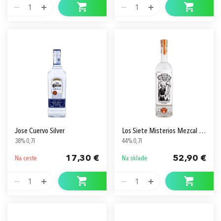
1
1
Jose Cuervo Silver
Los Siete Misterios Mezcal Doba-Yej
38% 0,7l
44% 0,7l
17,30 €
52,90 €
Na ceste
Na sklade
1
1