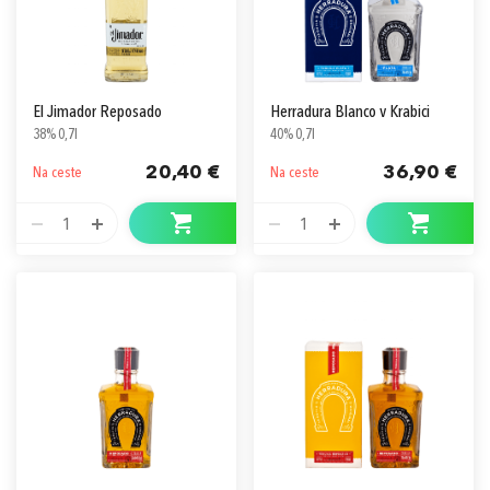
El Jimador Reposado
Herradura Blanco v Krabici
38% 0,7l
40% 0,7l
20,40 €
36,90 €
Na ceste
Na ceste
1
1