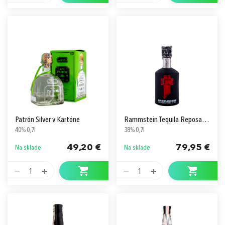
Patrón Silver v Kartóne
Rammstein Tequila Reposado v Koženom Obale
40% 0,7l
38% 0,7l
49,20 €
79,95 €
Na sklade
Na sklade
1
1