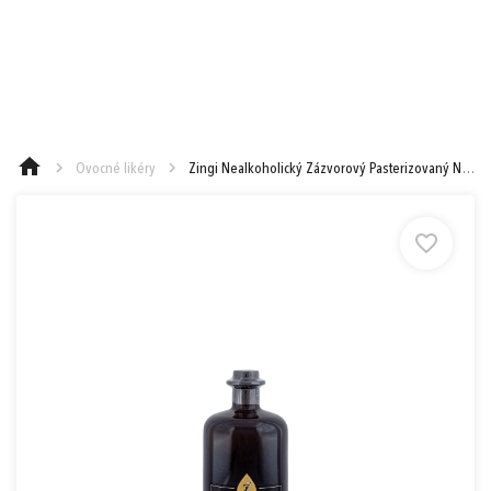
e-mail
0,00 €
Cena spolu:
s DPH
Prejsť k objednávke
heslo
Ovocné likéry
Zingi Nealkoholický Zázvorový Pasterizovaný Nápoj
Nákup nad 90 €
Nákup nad 130 €
Nákup nad 250 €
Zabudnuté heslo?
Ešte 90,00 € a máte Doručenie do
1
Zásielkovne zadarmo (Packeta)
alebo