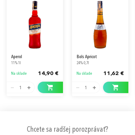
Aperol
Bols Apricot
11% 1l
24% 0,7l
14,90 €
11,62 €
Na sklade
Na sklade
1
1
Chcete sa radšej porozprávať?