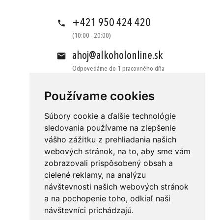
+421 950 424 420
(10:00 - 20:00)
ahoj@alkoholonline.sk
Odpovedáme do 1 pracovného dňa
Používame cookies
Súbory cookie a ďalšie technológie
sledovania používame na zlepšenie
vášho zážitku z prehliadania našich
Obchodné podmienky
Kontakt
webových stránok, na to, aby sme vám
Ochrana osobných údajov
O nás
zobrazovali prispôsobený obsah a
cielené reklamy, na analýzu
Odstúpenie od zmluvy
Platba
návštevnosti našich webových stránok
GDPR
Doručenie
a na pochopenie toho, odkiaľ naši
návštevníci prichádzajú.
Reklamácie