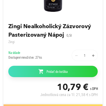
Prihlásiť sa cez Apple ID
Zingi Nealkoholický Zázvorový
Pasterizovaný Nápoj
0,5l
Zingi
Na sklade
1
Dostupné množstvo: 27 ks
Pridať do košíka
10,79 €
s DPH
Jednotková cena za 1l: 21,58 € s DPH