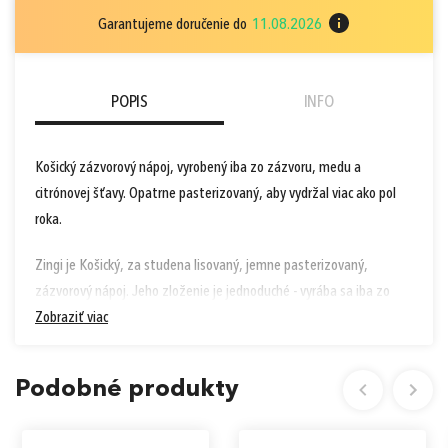
Garantujeme doručenie do
11.08.2026
POPIS
INFO
Košický zázvorový nápoj, vyrobený iba zo zázvoru, medu a
citrónovej šťavy. Opatrne pasterizovaný, aby vydržal viac ako pol
roka.
Zingi je Košický, za studena lisovaný, jemne pasterizovaný,
zázvorový nápoj. Jeho zloženie je jednoduché - vyrába sa iba zo
zázvoru, citrónovej šťavy a medu.
Zobraziť viac
Zloženie:
36% med, 35% citrónová šťava, 29% zázvorová šťava
Podobné produkty