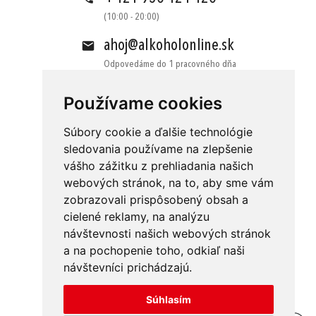
(10:00 - 20:00)
ahoj@alkoholonline.sk
Odpovedáme do 1 pracovného dňa
Používame cookies
Súbory cookie a ďalšie technológie
sledovania používame na zlepšenie
vášho zážitku z prehliadania našich
Obchodné podmienky
Kontakt
webových stránok, na to, aby sme vám
Ochrana osobných údajov
O nás
zobrazovali prispôsobený obsah a
cielené reklamy, na analýzu
Odstúpenie od zmluvy
Platba
návštevnosti našich webových stránok
GDPR
Doručenie
a na pochopenie toho, odkiaľ naši
návštevníci prichádzajú.
Reklamácie
Súhlasím