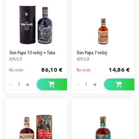
Prihlásiť sa cez Apple ID
Don Papa 10-ročný + Tuba
Don Papa 7-ročný
43% 0,7l
40% 0,2l
86,10 €
14,86 €
Na ceste
Na ceste
1
1