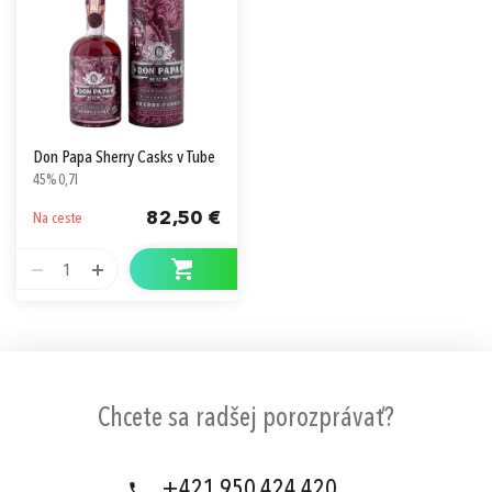
Don Papa Sherry Casks v Tube
45% 0,7l
82,50 €
Na ceste
1
Chcete sa radšej porozprávať?
+421 950 424 420