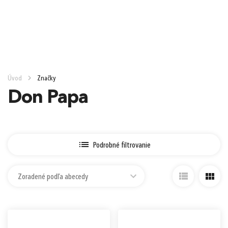
e-mail
0,00 €
Cena spolu:
s DPH
Prejsť k objednávke
heslo
Úvod
Značky
Nákup nad 90 €
Nákup nad 130 €
Nákup nad 250 €
Don Papa
Zabudnuté heslo?
Ešte 90,00 € a máte Doručenie do
1
Zásielkovne zadarmo (Packeta)
Podrobné filtrovanie
alebo
Zoradené podľa abecedy