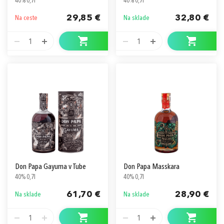
40% 0,7l
40% 0,7l
29,85 €
32,80 €
Na ceste
Na sklade
1
1
Don Papa Gayuma v Tube
Don Papa Masskara
40% 0,7l
40% 0,7l
61,70 €
28,90 €
Na sklade
Na sklade
1
1