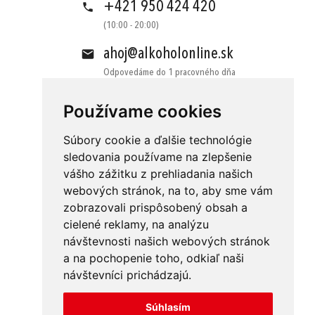
+421 950 424 420
(10:00 - 20:00)
ahoj@alkoholonline.sk
Odpovedáme do 1 pracovného dňa
Používame cookies
Súbory cookie a ďalšie technológie
sledovania používame na zlepšenie
vášho zážitku z prehliadania našich
Obchodné podmienky
Kontakt
webových stránok, na to, aby sme vám
Ochrana osobných údajov
O nás
zobrazovali prispôsobený obsah a
cielené reklamy, na analýzu
Odstúpenie od zmluvy
Platba
návštevnosti našich webových stránok
GDPR
Doručenie
a na pochopenie toho, odkiaľ naši
návštevníci prichádzajú.
Reklamácie
Súhlasím