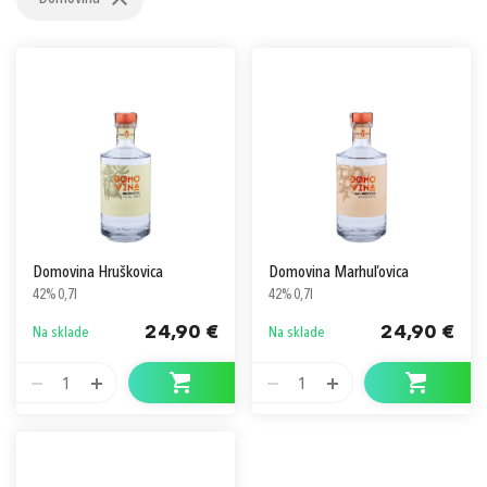
Prihlásiť sa cez Apple ID
Domovina Hruškovica
Domovina Marhuľovica
42% 0,7l
42% 0,7l
24,90 €
24,90 €
Na sklade
Na sklade
1
1