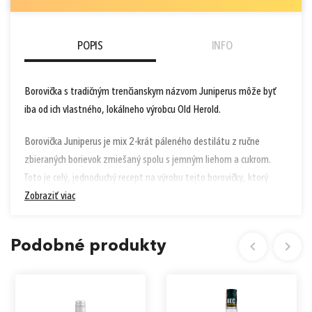
POPIS
INFO
Borovička s tradičným trenčianskym názvom Juniperus môže byť
iba od ich vlastného, lokálneho výrobcu Old Herold.
Borovička Juniperus je mix 2-krát páleného destilátu z ručne
zbieraných borievok zmiešaný spolu s jemným liehom a cukrom.
Toto je celý, jednoduchý recept na výrobu tejto borovičky, ktorý
funguje už viac ako 100 rokov.
Zobraziť viac
Zloženie:
voda, lieh, borievkový destilát, cukor
Podobné produkty