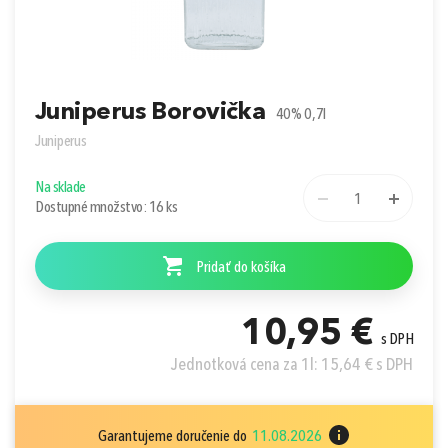
Prihlásiť sa cez Apple ID
Juniperus Borovička
40% 0,7l
Juniperus
Na sklade
1
Dostupné množstvo: 16 ks
Pridať do košíka
10,95 €
s DPH
Jednotková cena za 1l: 15,64 € s DPH
Garantujeme doručenie do
11.08.2026