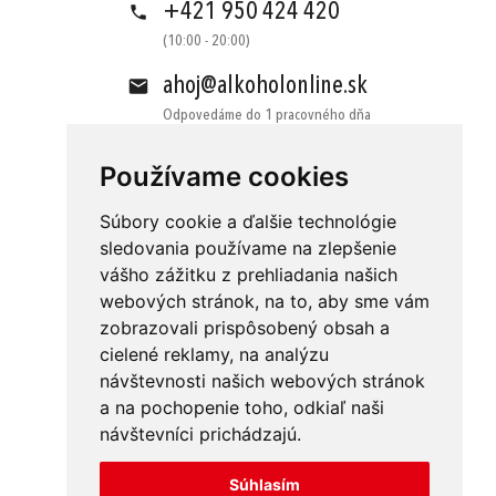
+421 950 424 420
(10:00 - 20:00)
ahoj@alkoholonline.sk
Odpovedáme do 1 pracovného dňa
Používame cookies
Súbory cookie a ďalšie technológie
sledovania používame na zlepšenie
vášho zážitku z prehliadania našich
Obchodné podmienky
Kontakt
webových stránok, na to, aby sme vám
Ochrana osobných údajov
O nás
zobrazovali prispôsobený obsah a
cielené reklamy, na analýzu
Odstúpenie od zmluvy
Platba
návštevnosti našich webových stránok
GDPR
Doručenie
a na pochopenie toho, odkiaľ naši
návštevníci prichádzajú.
Reklamácie
Súhlasím