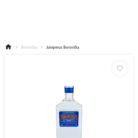
e-mail
0,00 €
Cena spolu:
s DPH
Prejsť k objednávke
heslo
Borovička
Juniperus Borovička
Nákup nad 90 €
Nákup nad 130 €
Nákup nad 250 €
Zabudnuté heslo?
Ešte 90,00 € a máte Doručenie do
1
Zásielkovne zadarmo (Packeta)
alebo