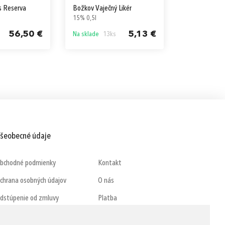
s Reserva
Božkov Vaječný Likér
Bumbu Crea
15% 0,5l
15% 0,7l
56,50 €
5,13 €
Na sklade
13ks
Na sklade
65
šeobecné údaje
bchodné podmienky
Kontakt
chrana osobných údajov
O nás
dstúpenie od zmluvy
Platba
DPR
Doručenie