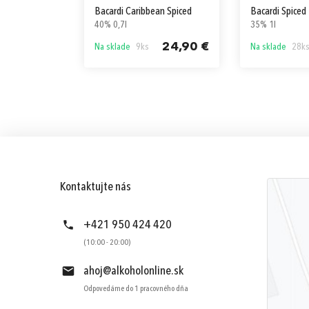
Bacardi Caribbean Spiced
Bacardi Spiced
40% 0,7l
35% 1l
24,90 €
Na sklade
9ks
Na sklade
28k
Kontaktujte nás
+421 950 424 420
(10:00 - 20:00)
ahoj@alkoholonline.sk
Odpovedáme do 1 pracovného dňa