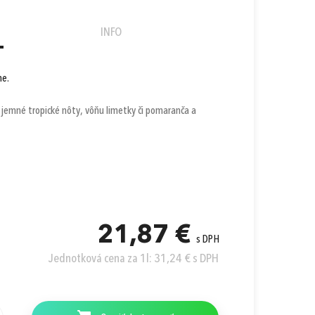
INFO
ne.
Prihlásiť sa cez Apple ID
 jemné tropické nôty, vôňu limetky či pomaranča a
21,87 €
s DPH
Jednotková cena za 1l: 31,24 € s DPH