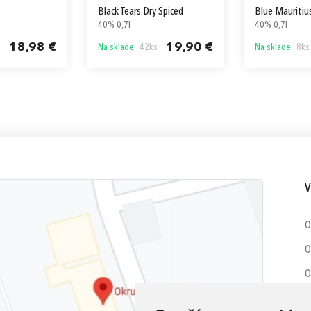
Black Tears Dry Spiced
Blue Mauritiu
40% 0,7l
40% 0,7l
18,98 €
19,90 €
s
Na sklade
42ks
Na sklade
8ks
V
O
O
O
G