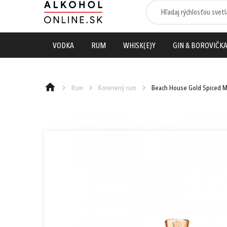
VODKA
RUM
WHISK(E)Y
GIN & BOROVIČK
Rum
Korenený rum
Beach House Gold Spiced Ma