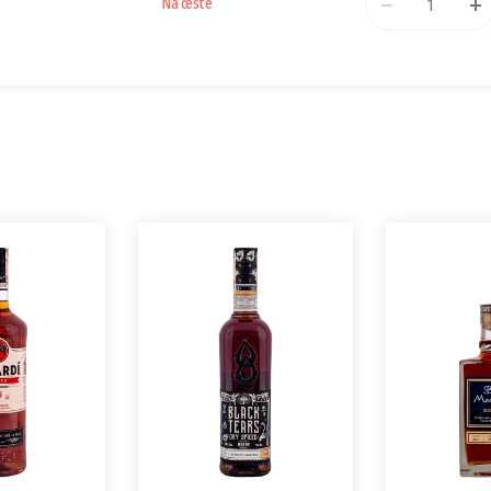
Na ceste
1