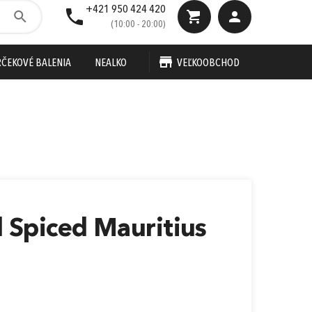
+421 950 424 420
(10:00 - 20:00)
ČEKOVÉ BALENIA
NEALKO
VEĽKOOBCHOD
e-mail
heslo
50 €
0,00 €
Cena spolu:
s DPH
z DPD
Prejsť k objednávke
Zabudnuté heslo?
 Spiced Mauritius
ho dňa
alebo